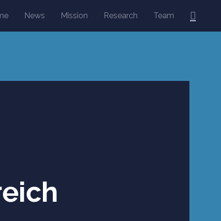
Searc
me
News
Mission
Research
Team
reich